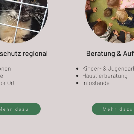
schutz regional
Beratung & Auf
onen
Kinder- & Jugendar
re
Haustierberatung
vor Ort
Infostände
Mehr dazu
Mehr dazu