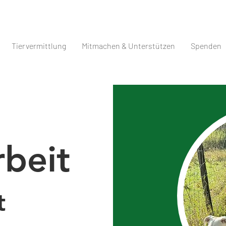
Tiervermittlung
Mitmachen & Unterstützen
Spenden
beit
t