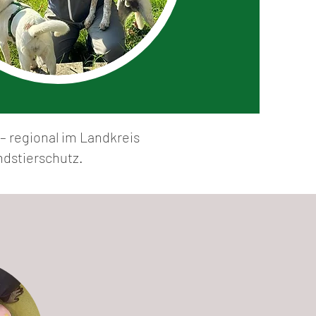
 – regional im Landkreis
ndstierschutz.