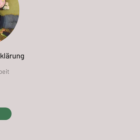
klärung
beit