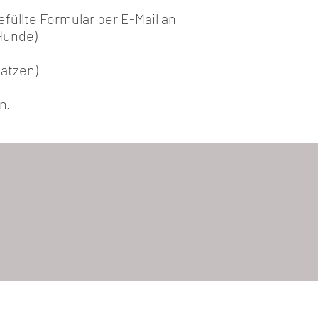
füllte Formular per E-Mail an
Hunde)
Katzen)
n.