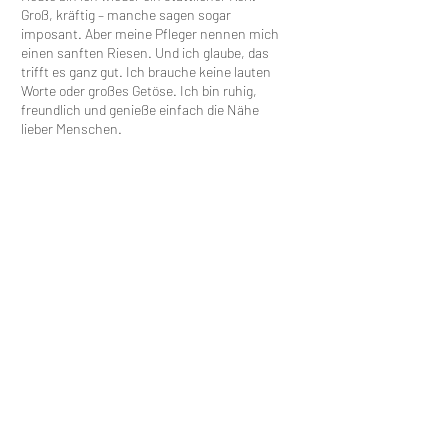
Groß, kräftig – manche sagen sogar
imposant. Aber meine Pfleger nennen mich
einen sanften Riesen. Und ich glaube, das
trifft es ganz gut. Ich brauche keine lauten
Worte oder großes Getöse. Ich bin ruhig,
freundlich und genieße einfach die Nähe
lieber Menschen.
Zurzeit lebe ich mit der Dreibeiner-Hündin
Alice zusammen. Sie ist auch auf der Suche
nach einem Zuhause – und wir kommen
wunderbar miteinander aus. Auch mit
kleineren Hunden habe ich kein Problem, ich
begegne allen freundlich und gelassen.
Im Moment wird noch medizinisch
abgeklärt, ob meine Hüfte eventuell eine
Fehlstellung hat. Bei einem Hund meiner
Größe ist das nichts Ungewöhnliches, aber
ich weiß, dass es meine Suche nach einem
Zuhause schwerer machen kann. Trotzdem
wünsche ich mir Menschen, die nicht nur
auf das schauen, was vielleicht nicht