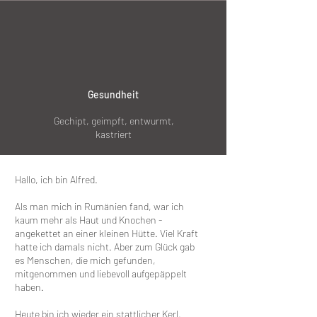
Gesundheit
Gechipt, geimpft, entwurmt,
kastriert
Hallo, ich bin Alfred.
Als man mich in Rumänien fand, war ich
kaum mehr als Haut und Knochen -
angekettet an einer kleinen Hütte. Viel Kraft
hatte ich damals nicht. Aber zum Glück gab
es Menschen, die mich gefunden,
mitgenommen und liebevoll aufgepäppelt
haben.
Heute bin ich wieder ein stattlicher Kerl.