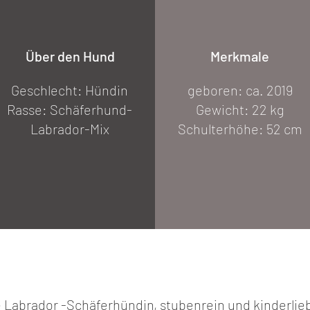
Über den Hund
Merkmale
Geschlecht: Hündin
geboren: ca. 2019
Rasse: Schäferhund-
Gewicht: 22 kg
Labrador-Mix
Schulterhöhe: 52 cm
he Labrador -Schäferhündin, stubenrein und kinderlie