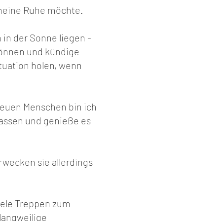
 meine Ruhe möchte.
 in der Sonne liegen -
 können und kündige
ituation holen, wenn
neuen Menschen bin ich
fassen und genieße es
rwecken sie allerdings
iele Treppen zum
 langweilige