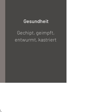
Gesundheit
Gechipt, geimpft,
entwurmt, kastriert
b.