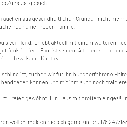
eues Zuhause gesucht!
 Frauchen aus gesundheitlichen Gründen nicht mehr
Suche nach einer neuen Familie.
impulsiver Hund. Er lebt aktuell mit einem weiteren R
t funktioniert. Paul ist seinem Alter entsprechend a
keinen bzw. kaum Kontakt.
chling ist, suchen wir für ihn hundeerfahrene Halter
 handhaben können und mit ihm auch noch trainier
nd im Freien gewöhnt. Ein Haus mit großem eingezä
en wollen, melden Sie sich gerne unter 0176 2477133