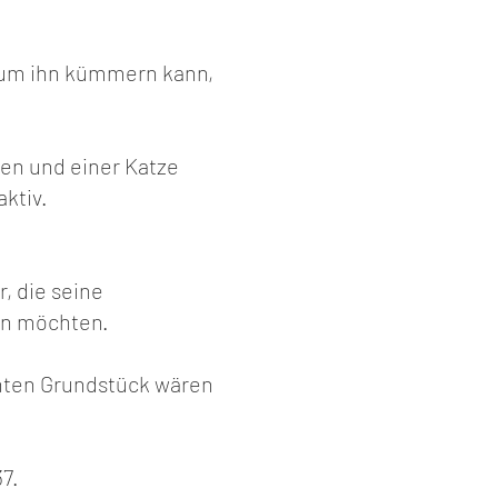
 um ihn kümmern kann,
üden und einer Katze
ktiv.
, die seine
en möchten.
unten Grundstück wären
7.