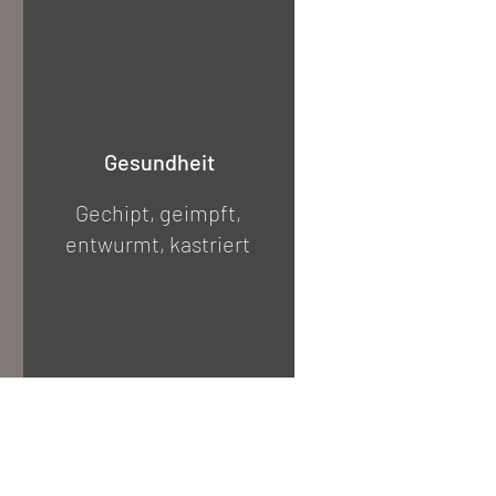
Gesundheit
Gechipt, geimpft,
entwurmt, kastriert