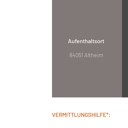
Aufenthaltsort
84051 Altheim
VERMITTLUNGSHILFE*: