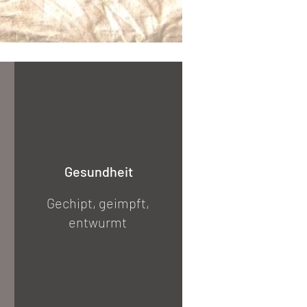
Gesundheit
Gechipt, geimpft,
entwurmt