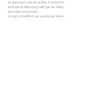
es wäre erst mal ein großer Fortschritt,
eine ganze Wohnung oder gar ein Haus
erkunden zu können.
Ich bin schließlich ein stattlicher Kater,
reichlich gechillt, friedlich und verträglich.
Ich suche mein Für-immer-Zuhause bei
Menschen, die mir Zeit lassen um
anzukommen und mit Geduld darauf
warten, dass ich oft und gerne zum
Streicheln komme.
Eine bereits vorhandene ebenfalls gechillte
Katze stört mich eher nicht, ich bin das ja
gewöhnt. Größere Kinder sollten auch kein
Hindernis sein, wenn sie Geduld haben und
verstehen, dass ich etwas Zeit brauche.
Was ich aber nach der Eingewöhnung
unbedingt brauche, ist Freigang in einer
verkehrsberuhigten Umgebung.
Meldet Euch doch beim Verein, wenn Ihr
sagt: Das ist er! Dann könnt Ihr einen
Kennenlerntermin mit meiner Pflegestelle
machen.