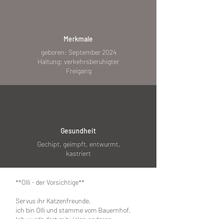
Merkmale
geboren: September 2024
Haltung: verkehrsberuhigter
Freigang
Gesundheit
Gechipt, geimpft, entwurmt,
kastriert
**Olli - der Vorsichtige**
Servus ihr Katzenfreunde,
ich bin Olli und stamme vom Bauernhof.