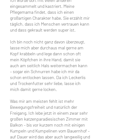
Ich wurde dort mit vielen anderen
eingesammelt und kastriert. Meine
Pflegemama findet, dass ich einen
großartigen Charakter habe. Sie erzählt mir
täglich, dass ich Menschen vertrauen kann
und dass gekrault werden super ist.
Ich bin noch nicht ganz davon überzeugt,
lasse mich aber durchaus mal gerne am
Kopf krabbeln und lege dann schon oft
mein Köpfchen in ihre Hand, damit sie
auch am seitlich Hals weitermachen kann
– sogar ein Schnurren habe ich mir da
schon entlocken lassen. Da ich Leckerlis
und Trockenfutter sehr liebe, lasse ich
mich damit gerne locken.
Was mir am meisten fehlt ist mehr
Bewegungsfreiheit und natürlich der
Freigang. Ich lebe jetzt in einem zwar sehr
großen katzenparadiesischen Zimmer mit
Balkon – bis vor kurzem noch mit einigen
Kumpeln und Kumpelinen vom Bauernhof –
auf Dauer wird das aber auch langweilig und